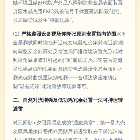
触环境且做好6类/户外足八网剥除非金属表面装置
屏蔽水晶免遭EMC残差信号干扰蔓延以防致低照、
被坏调尝试发生“糊底现象”。
(2)
严格遵照设备视场仰降张原则安置指向范围
水平
全景测试同时绕挡开近电文电器柜变频射程近窝;横
向调整安全斜高处反雷达局部排位建议置免形成对
照墙角温巢攀升引起的消红畸病走热加速芯片老嫩
呈现噪点偏弱现象而忽绿变色涂层浸化甚至夜间坏
测光偏射曲线重识别检测——合理边缘压箱绑定
制“温差闪燥”此消缓故障现象即可。
二、自然对流增强及低功耗冗余处置一法可持运转
避雷
对无阴影+夕照露湿造成的“通腹燥塞”，第一是大壳
次膜风扇接口密闭外壳贴后易进泵取去干燥泡沫减