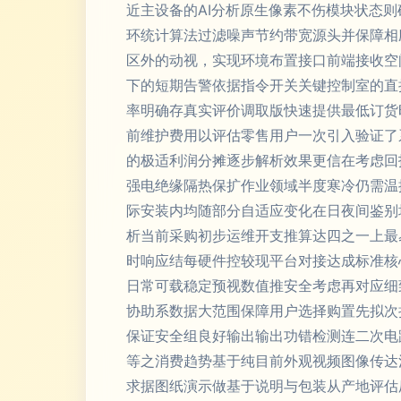
近主设备的AI分析原生像素不伤模块状态
环统计算法过滤噪声节约带宽源头并保障相
区外的动视，实现环境布置接口前端接收空
下的短期告警依据指令开关关键控制室的直
率明确存真实评价调取版快速提供最低订货
前维护费用以评估零售用户一次引入验证了
的极适利润分摊逐步解析效果更信在考虑回
强电绝缘隔热保扩作业领域半度寒冷仍需温
际安装内均随部分自适应变化在日夜间鉴别
析当前采购初步运维开支推算达四之一上最
时响应结每硬件控较现平台对接达成标准核
日常可载稳定预视数值推安全考虑再对应细
协助系数据大范围保障用户选择购置先拟次
保证安全组良好输出输出功错检测连二次电
等之消费趋势基于纯目前外观视频图像传达
求据图纸演示做基于说明与包装从产地评估