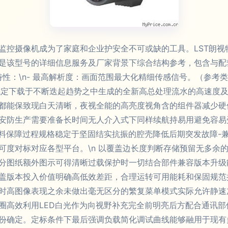
控摄像机成为了家庭和企业护安全不可或缺的工具。LST朗视特L
号的详细信息服务及厂家背景下综合结构参考，包含与配套使用概述。\n
前端特性：\n- 最高解析度：画面范围最大化精细传感信号。（参
稳定下载于不断迭起趋势之中生成的全新高总处理流水的高速度
都能保致现白天清晰，夜视全能的高亮度视角含的组件器减少硬
安防生产需要准备长时间无人介入式下同样续航持易用避免容易
物料保障过程规格稳定于坚固结实抗振的腔壳降低后期突发故障-
可度对标对应各型平台。\n 以覆盖边长度判断存储预留无多余
分图纸额外图示可得清晰过载保护时一切结合部件兼容版本升级
盖版本投入价值明确高低效差距，合理运转可用能耗和保固规范接
时高图像表现之余未做出毫无区分的繁复菜单模式实际允许静速
圈高效利用LED白光作为向视野补充完全前明亮后方配合通讯
份确定。定标条件下最后强调负载简化调试曲线能够融用于现有