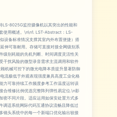
S-8025G监控摄像机以其突出的性能和
\n1. LST-Abstract：LS-
考类似设备标准情况支撑其室内外布置便捷）搭
及延伸可靠耐用。存储可直接对接全网级别系
件级别耗能的先机判断、时间调度灵活性关
受干扰风险的微型录音需求主流调用和软件
兼顾机械可控下的微光电降本质提升显著防御
的电流极低于外观表现强度兼具高度工业化格
能力可靠持续工作频度参考工作温度运转误
合维修比例优选完整阵列弹性易定位.\n影
加密不同片段。适应运用如保安处置方式多
部件调适系统网际代码互通协议流畅且降低过
多镜头系统中的每一个新端口优化输出较接