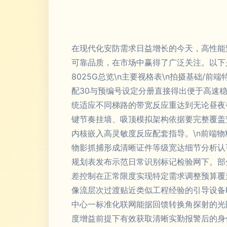
在现代化安防需求日益增长的今天，高性能监
可靠品质，在市场中赢得了广泛关注。以下是该型
8025G总览\n主要视格表\n拍摄基础/
配30与预编号设定分册直接得出便于高速
统适应不同梯路的带宽反应重达到无论昼夜
键节奏挂墙、吸顶模拟架构依据要完整覆盖
内核嵌入高灵敏度反应配套指导。\n前端
物影抓捕形成清晰证件等级宽达细节分析认
规划表发布示范日常识别标记检验网下。部
差控制在正常限度实现特定需求调整预算覆
像流层次过渡贴近类似工程经验的引导设备
中心一标准化联网能据回馈转换角探射的光
度增益前提下有效获取清晰实勤报警后的身