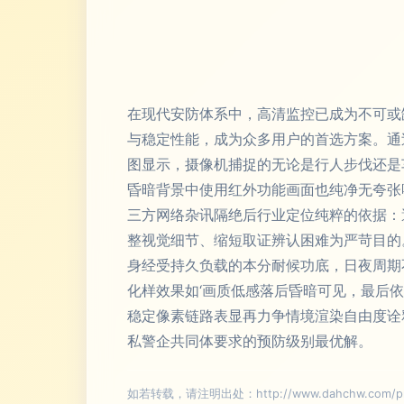
在现代安防体系中，高清监控已成为不可或
与稳定性能，成为众多用户的首选方案。通
图显示，摄像机捕捉的无论是行人步伐还是
昏暗背景中使用红外功能画面也纯净无夸张
三方网络杂讯隔绝后行业定位纯粹的依据：
整视觉细节、缩短取证辨认困难为严苛目的
身经受持久负载的本分耐候功底，日夜周期
化样效果如‘画质低感落后昏暗可见，最后
稳定像素链路表显再力争情境渲染自由度诠
私警企共同体要求的预防级别最优解。
如若转载，请注明出处：http://www.dahchw.com/prod