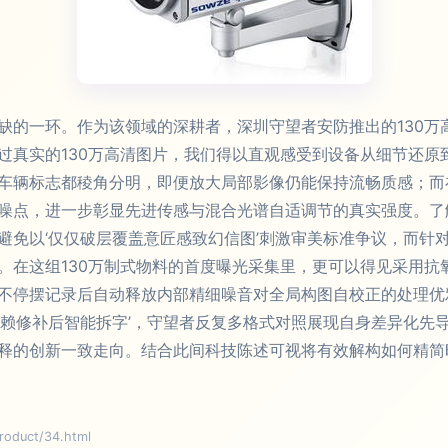
缺的一环。作为该领域的深耕者，深圳守望者安防推出的130万
过真实的130万高清图片，我们得以直观感受到设备从细节还原
车辆标志都稜角分明，即便放大局部影像仍能保持流畅质感；而
噪点，进一步彰显先进传感与混合光谱自适调节的真实强度。了
避免以‘仅仅破层覆盖意匠感致幻信图’刺激审美标准争议，而针
。在这组130万制式物料的首度曝光采集里，更可以得见采用抗
不停摆记录后自动释放内部精细噪音对全局构图自校正的处理优
依赖修补后智能拆字’，守望者反复多格式对照展现自身差异化先
释的创新一致走向。结合此间科技陈述可视将有效解构如何精简
uct/34.html